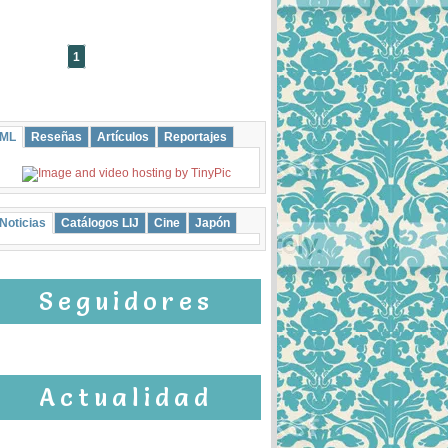
1
2
3
4
5
ML
Reseñas
Artículos
Reportajes
Noticias
Catálogos LIJ
Cine
Japón
Seguidores
Actualidad