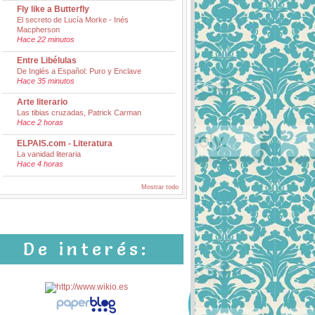
Fly like a Butterfly
El secreto de Lucía Morke - Inés
Macpherson
Hace 22 minutos
Entre Libélulas
De Inglés a Español: Puro y Enclave
Hace 35 minutos
Arte literario
Las tibias cruzadas, Patrick Carman
Hace 2 horas
ELPAIS.com - Literatura
La vanidad literaria
Hace 4 horas
Mostrar todo
De interés: