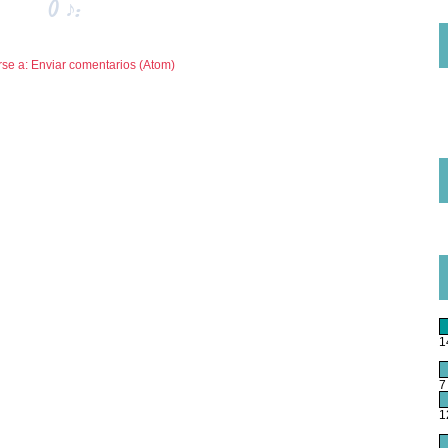
0 ♪:
rse a: Enviar comentarios (Atom)
1
7
1