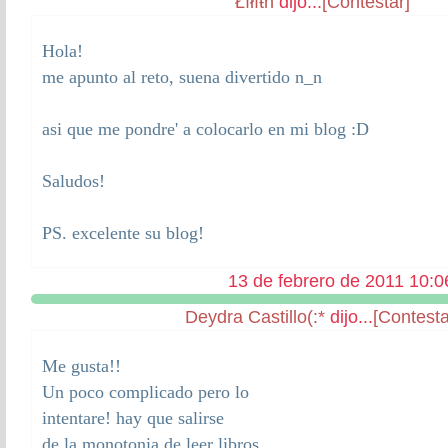
Łĭłĭŧћ
dijo...
[Contestar]
Hola!
me apunto al reto, suena divertido n_n
asi que me pondre' a colocarlo en mi blog :D
Saludos!
PS. excelente su blog!
13 de febrero de 2011 10:0
Deydra Castillo(:*
dijo...
[Contesta
Me gusta!!
Un poco complicado pero lo
intentare! hay que salirse
de la monotonia de leer libros