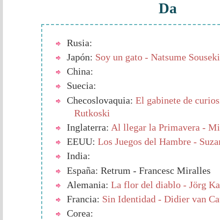
Da
Rusia:
Japón:
Soy un gato - Natsume Souseki
China:
Suecia:
Checoslovaquia:
El gabinete de curio
Rutkoski
Inglaterra:
Al llegar la Primavera - M
EEUU:
Los Juegos del Hambre - Suza
India:
España: Retrum - Francesc Miralles
Alemania:
La flor del diablo - Jörg K
Francia:
Sin Identidad - Didier van C
Corea: