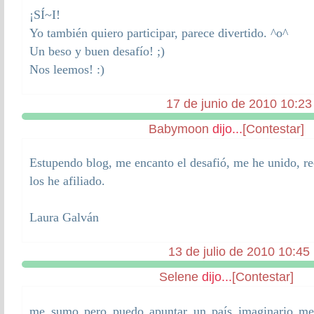
¡SÍ~I!
Yo también quiero participar, parece divertido. ^o^
Un beso y buen desafío! ;)
Nos leemos! :)
17 de junio de 2010 10:23
Babymoon
dijo...
[Contestar]
Estupendo blog, me encanto el desafió, me he unido, re
los he afiliado.
Laura Galván
13 de julio de 2010 10:45
Selene
dijo...
[Contestar]
me sumo pero puedo apuntar un país imaginario me