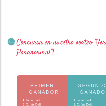
Concursa en nuestro sorteo "Ve
Paranormal"!
PRIMER
SEGUND
GANADOR
GANADO
1. Paranormal
1. Paranormal
2. Gothic Doll
2. Gothic Doll