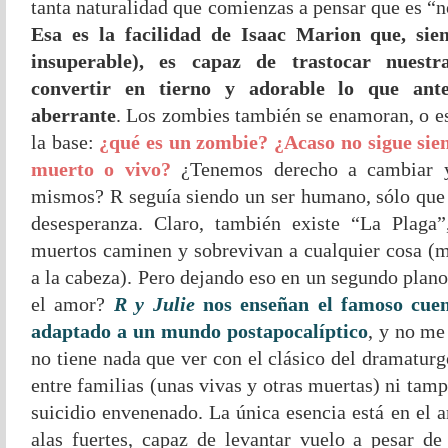
tanta naturalidad que comienzas a pensar que es “n
Esa es la facilidad de Isaac Marion que, sie
insuperable), es capaz de trastocar nuest
convertir en tierno y adorable lo que ant
aberrante
. Los zombies también se enamoran, o e
la base:
¿qué es un zombie? ¿Acaso no sigue sie
muerto o vivo?
¿Tenemos derecho a cambiar y
mismos? R seguía siendo un ser humano, sólo que
desesperanza. Claro, también existe “La Plaga
muertos caminen y sobrevivan a cualquier cosa (m
a la cabeza). Pero dejando eso en un segundo plan
el amor?
R y Julie
nos enseñan el famoso cue
adaptado a un mundo postapocalíptico
, y no me
no tiene nada que ver con el clásico del dramaturg
entre familias (unas vivas y otras muertas) ni tam
suicidio envenenado. La única esencia está en el 
alas fuertes, capaz de levantar vuelo a pesar de 