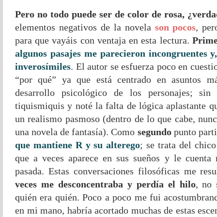
Pero no todo puede ser de color de rosa, ¿verd
elementos negativos de la novela
son pocos
, per
para que vayáis con ventaja en esta lectura.
Prim
algunos pasajes me parecieron incongruentes y,
inverosímiles
. El autor se esfuerza poco en cuesti
“por qué” ya que está centrado en asuntos m
desarrollo psicológico de los personajes; s
tiquismiquis y noté la falta de lógica aplastante 
un realismo pasmoso (dentro de lo que cabe, nunc
una novela de fantasía). Como
segundo
punto part
que mantiene R y su alterego
; se trata del chic
que a veces aparece en sus sueños y le cuenta 
pasada. Estas conversaciones filosóficas me res
veces
me desconcentraba y perdía el hilo
, no 
quién era quién. Poco a poco me fui acostumbrand
en mi mano, habría acortado muchas de estas escen